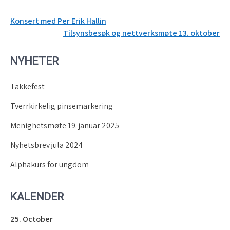
Innleggsnavigasjon
Konsert med Per Erik Hallin
Tilsynsbesøk og nettverksmøte 13. oktober
NYHETER
Takkefest
Tverrkirkelig pinsemarkering
Menighetsmøte 19. januar 2025
Nyhetsbrev jula 2024
Alphakurs for ungdom
KALENDER
25. October