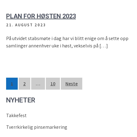
PLAN FOR HØSTEN 2023
21. AUGUST 2023
På utvidet stabsmøte i dag har vi blitt enige om å sette opp
samlinger annenhver uke i høst, vekselvis på […]
Sidepaginering
1
2
…
10
Neste
NYHETER
Takkefest
Tverrkirkelig pinsemarkering