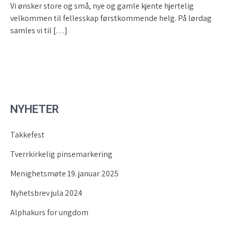
Vi ønsker store og små, nye og gamle kjente hjertelig
velkommen til fellesskap førstkommende helg. På lørdag
samles vi til […]
NYHETER
Takkefest
Tverrkirkelig pinsemarkering
Menighetsmøte 19. januar 2025
Nyhetsbrev jula 2024
Alphakurs for ungdom